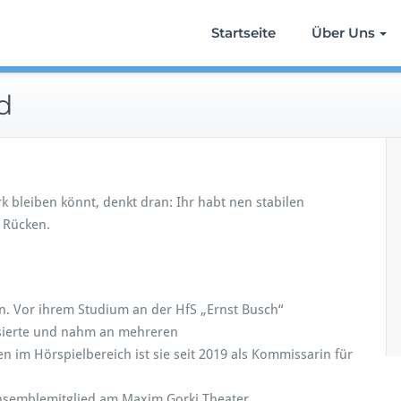
Startseite
Über Uns
tegrierte Theater- & Filmlandschaft im deutschsprachigen Raum
ken
d
rk bleiben könnt, denkt dran: Ihr habt nen stabilen
Rücken.
n. Vor ihrem Studium an der HfS „Ernst Busch“
anisierte und nahm an mehreren
en im Hörspielbereich ist sie seit 2019 als Kommissarin für
 Ensemblemitglied am Maxim Gorki Theater