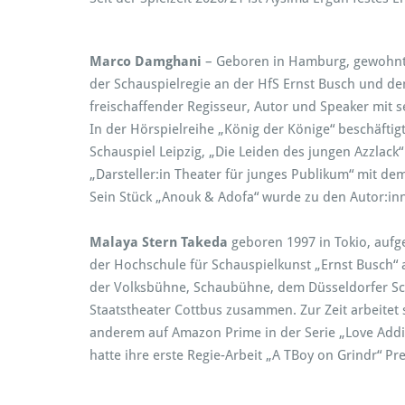
Marco Damghani
– Geboren in Hamburg, gewohnt i
der Schauspielregie an der HfS Ernst Busch und dem
freischaffender Regisseur, Autor und Speaker mit se
In der Hörspielreihe „König der Könige“ beschäftigt
Schauspiel Leipzig, „Die Leiden des jungen Azzlack“ 
„Darsteller:in Theater für junges Publikum“ mit d
Sein Stück „Anouk & Adofa“ wurde zu den Autor:in
Malaya Stern Takeda
geboren 1997 in Tokio, aufge
der Hochschule für Schauspielkunst „Ernst Busch“
der Volksbühne, Schaubühne, dem Düsseldorfer S
Staatstheater Cottbus zusammen. Zur Zeit arbeitet si
anderem auf Amazon Prime in der Serie „Love Addic
hatte ihre erste Regie-Arbeit „A TBoy on Grindr“ P