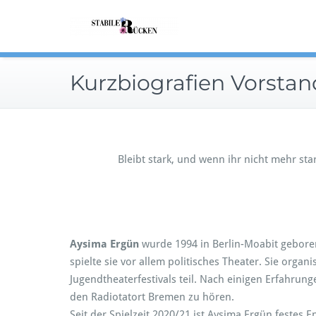
Zum
Für eine diversere, desin
Inhalt
Stabiler Rüc
springen
Kurzbiografien Vorstan
Bleibt stark, und wenn ihr nicht mehr sta
Aysima Ergün
wurde 1994 in Berlin-Moabit gebore
spielte sie vor allem politisches Theater. Sie org
Jugendtheaterfestivals teil. Nach einigen Erfahrung
den Radiotatort Bremen zu hören.
Seit der Spielzeit 2020/21 ist Aysima Ergün festes